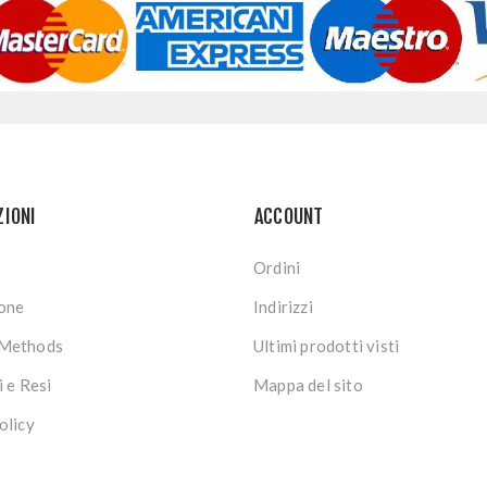
ZIONI
ACCOUNT
Ordini
ione
Indirizzi
Methods
Ultimi prodotti visti
i e Resi
Mappa del sito
olicy