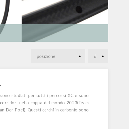
4
sono studiati per tutti i percorsi XC e sono
e corridori nella coppa del mondo 2023(Team
an Der Poel). Questi cerchi in carbonio sono
zioni di canale interno (26-28-30). I cerchi
o profilo, più basso e largo, con profilo