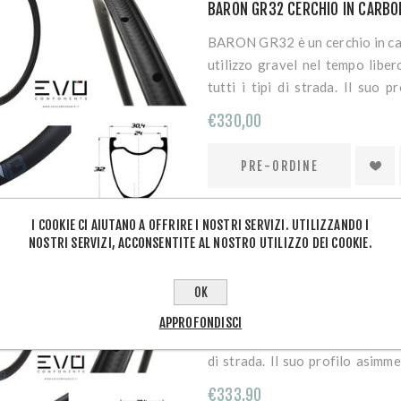
BARON GR32 CERCHIO IN CARBO
stallonamento: il tallone del p
sua pressione, nessun rischi
BARON GR32 è un cerchio in car
ORDINAZIONE Vedi regolamen
utilizzo gravel nel tempo liber
tutti i tipi di strada. Il suo
rinforzo dei raggi, aumentando l
€330,00
senza aggiungere peso. Le te
equilibrate garantendo una m
carbonio UD opaco. Peso: 420 
interna di 24 mm conferisce pi
e grip senza sacrificare le p
I COOKIE CI AIUTANO A OFFRIRE I NOSTRI SERVIZI. UTILIZZANDO I
NOSTRI SERVIZI, ACCONSENTITE AL NOSTRO UTILIZZO DEI COOKIE.
pneumatici vanno da 32mm 1.25"
compatibile tubeless (siste
BARON RR40 CERCHIO IN CARBO
paranippli e valvola tubeles
OK
(pneumatico+camera d'aria). 
BARON RR40 è un cerchio in ca
APPROFONDISCI
possiede tutti i suoi strumen
l'utilizzo stradale nel tempo libe
VEDI REGOLAMENTO SITO PR
di strada. Il suo profilo asimm
raggi, aumentando la rigidità
€333,90