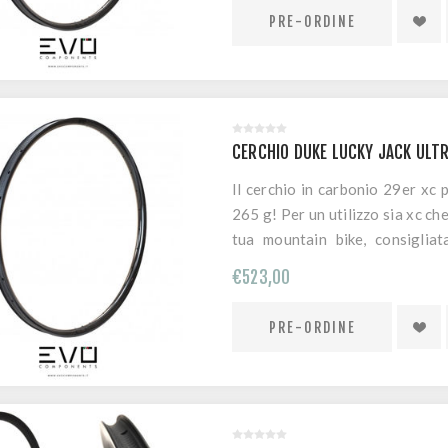
asimmetrico e standard hoockle
ulteriormente l'angolo di rinf
laterale e la stabilità della
ORDINAZIONE. LEGGI IL RE
CERCHIO DUKE LUCKY JACK ULT
Il cerchio in carbonio 29er xc
265 g! Per un utilizzo sia xc ch
tua mountain bike, consiglia
laterale/peso imbattibile e un li
€523,00
atleti che cercano leggerezza. 
che aumenta la rigidità later
larghezza interna del cerchio
hookless (hookless design): la
quella di un cerchio in carbonio
successo sui nostri cerchi dal
ulteriormente migliorata e il r