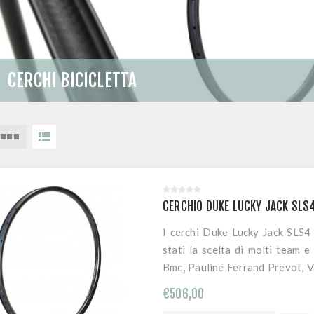
CERCHI BICICLETTA
CERCHIO DUKE LUCKY JACK SLS
I cerchi Duke Lucky Jack SLS4 
stati la scelta di molti team 
Bmc, Pauline Ferrand Prevot, V
disponibili in 3 differenti se
€506,00
presentano un nuovo e modern