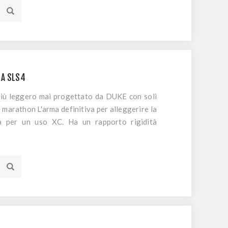
s. L'offeset di 2.8 mm permette di chiudere
orzo dei raggi e aumentare così la rigidità
 ruota, senza gravare sul peso. PRODOTTO SU
GOLAMENTO DEL NOSTRO SHOP.
RA SLS4
 più leggero mai progettato da DUKE con soli
e marathon L'arma definitiva per alleggerire la
ta per un uso XC. Ha un rapporto rigidità
vello di reattività senza eguali. Si rivolge agli
Il suo profilo è asimmetrico (offset di 2 mm),
ale della ruota senza aumentare il peso. La
 e' a scelta tra 28 o 30 mm. I cerchi sono
 resistenza del cerchio è maggiore rispetto a
 con ganci. Questa tecnologia è utilizzata con
 2011! Con la tecnologia SLS4 la robustezza è
isparmio di peso sfiora il 10%. Sistema anti-