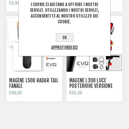
LUMENS USB
€5,90
€15,00
I COOKIE CI AIUTANO A OFFRIRE I NOSTRI
SERVIZI. UTILIZZANDO I NOSTRI SERVIZI,
ACCONSENTITE AL NOSTRO UTILIZZO DEI
COOKIE.
OK
APPROFONDISCI
MAGENE L508 RADAR TAIL
MAGENE L308 LUCE
FANALE
POSTERIORE VERSIONE
PER REGGISELLA
€99,00
€35,00