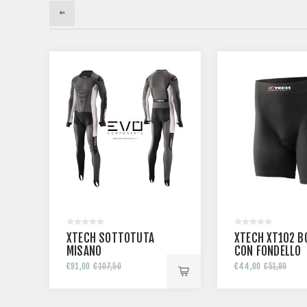
XTECH SPORT BOXER
XT98
XTECH GUANTI 
€12,00
€14,30
€23,20
€27,40