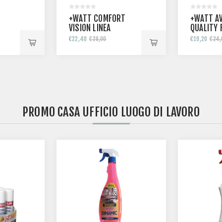
+WATT DIMA THERM
LINEA ADVANCE
+WATT P
€49,60
€62,00
€12,80
€16,
PROMO CASA UFFICIO LUOGO DI LAVORO