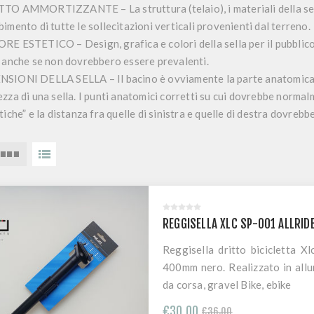
TTO AMMORTIZZANTE
– La struttura (telaio), i materiali della s
imento di tutte le sollecitazioni verticali provenienti dal terreno.
ORE ESTETICO
– Design, grafica e colori della sella per il pubbli
e anche se non dovrebbero essere prevalenti.
NSIONI DELLA SELLA
– Il bacino è ovviamente la parte anatomica,
zza di una sella
. I punti anatomici corretti su cui dovrebbe normal
tiche” e la distanza fra quelle di sinistra e quelle di destra dovrebb
REGGISELLA XLC SP-001 ALLRID
Reggisella dritto bicicletta X
400mm nero. Realizzato in allu
da corsa, gravel Bike, ebike
€30,00
€36,00