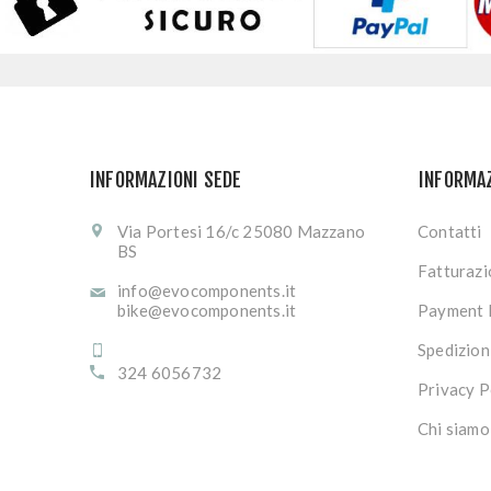
INFORMAZIONI SEDE
INFORMA
Via Portesi 16/c 25080 Mazzano
Contatti
BS
Fatturaz
info@evocomponents.it
bike@evocomponents.it
Payment 
Spedizion
324 6056732
Privacy P
Chi siamo