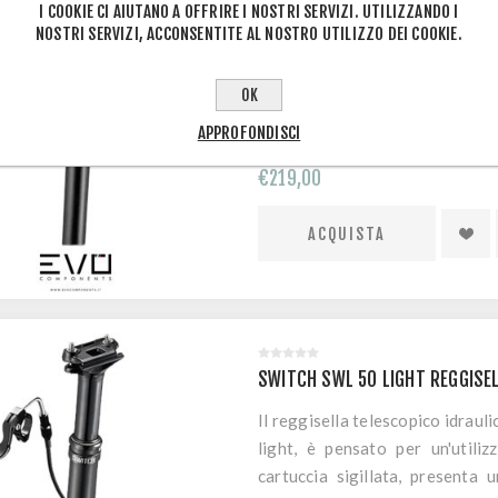
I COOKIE CI AIUTANO A OFFRIRE I NOSTRI SERVIZI. UTILIZZANDO I
NOSTRI SERVIZI, ACCONSENTITE AL NOSTRO UTILIZZO DEI COOKIE.
SWITCH SWL 100 LIGHT REGGIS
Il reggisella telescopico idr
OK
100 light, è pensato per un'u
APPROFONDISCI
cartuccia sigillata, presenta 
comando remoto.
€219,00
SWITCH SWL 50 LIGHT REGGISE
Il reggisella telescopico idra
light, è pensato per un'util
cartuccia sigillata, presenta