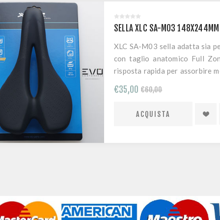
SELLA XLC SA-M03 148X244MM
XLC SA-M03 sella adatta sia pe
con taglio anatomico Full Zon
risposta rapida per assorbire me
area antiscivolo anteriore.
€35,00
€60,00