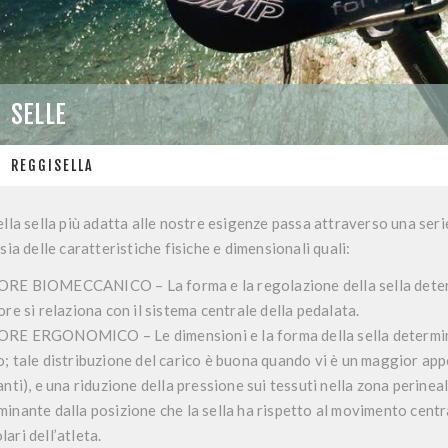
SELLE
REGGISELLA
ella sella più adatta alle nostre esigenze passa attraverso una ser
 sia delle caratteristiche fisiche e dimensionali quali:
ORE BIOMECCANICO
– La forma e la regolazione della sella dete
ore si relaziona con il sistema centrale della pedalata.
ORE ERGONOMICO –
Le dimensioni e la forma della sella determin
o; tale distribuzione del carico è buona quando vi è un maggior app
anti), e una riduzione della pressione sui tessuti nella zona perine
minante dalla posizione che la sella ha rispetto al movimento centra
ari dell’atleta.