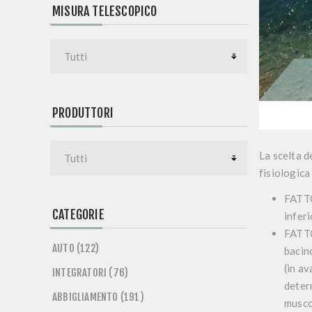
MISURA TELESCOPICO
PRODUTTORI
La scelta d
fisiologica
FATT
CATEGORIE
inferi
FATT
AUTO (122)
bacin
(in av
INTEGRATORI (76)
deter
ABBIGLIAMENTO (191)
muscol