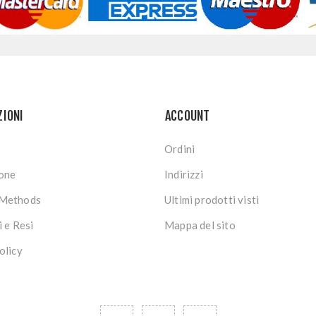
ZIONI
ACCOUNT
Ordini
ione
Indirizzi
Methods
Ultimi prodotti visti
i e Resi
Mappa del sito
olicy