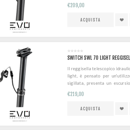
comando remoto.
€209,00
SWITCH SWL 70 LIGHT REGGISE
Il reggisella telescopico idra
light, è pensato per un'utili
sigillata, presenta un escur
remoto.
€219,00