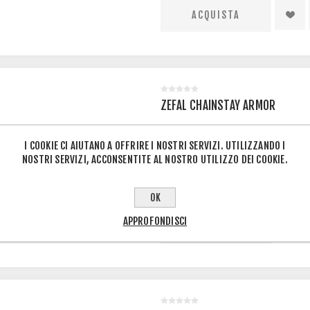
ZEFAL CHAINSTAY ARMOR
Protezione per il fodero orizz
I COOKIE CI AIUTANO A OFFRIRE I NOSTRI SERVIZI. UTILIZZANDO I
dagli impatti della catena e pr
NOSTRI SERVIZI, ACCONSENTITE AL NOSTRO UTILIZZO DEI COOKIE.
generano nei tratti sconnessi. 
€10,00
€11,00
OK
APPROFONDISCI