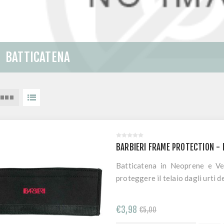
BATTICATENA
BARBIERI FRAME PROTECTION - 
Batticatena in Neoprene e Vel
proteggere il telaio dagli urti d
€3,98
€5,00