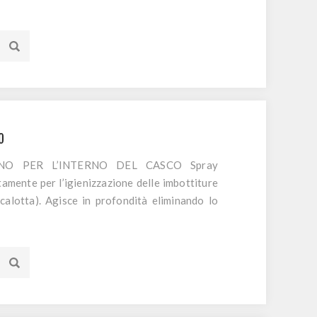
 ciclismo e maschere da sci o snowboard. Non
O
NO PER L’INTERNO DEL CASCO Spray
mente per l’igienizzazione delle imbottiture
 calotta). Agisce in profondità eliminando lo
 odori senza bagnare. Non aggressivo sulla