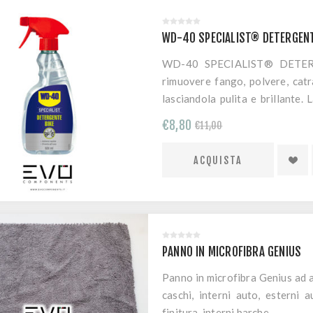
WD-40 SPECIALIST® DETERGENT
WD-40 SPECIALIST® DETERG
rimuovere fango, polvere, catr
lasciandola pulita e brillante.
fibra di carbonio, titanio, a
€8,80
€11,00
superfici verniciate.
PANNO IN MICROFIBRA GENIUS
Panno in microfibra Genius ad al
caschi, interni auto, esterni a
finitura, interni barche