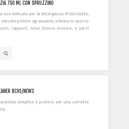
IZIA 750 ML CON SPRUZZINO
uso indicato per la detergenza di biciclette,
 elevato potere sgrassante, elimina lo sporco
zzi, rapporti, telai, blocco motore, e parti
n modo totalmente sicuro rispettando vernici,
lastiche, carbonio. Non contiene acidi o soda.
gna o guanto, quindi risciacquare
LEANER BCH1/NEW3
vacatena semplice e pratico, per una corretta
ena