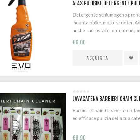
ATAS PULIBIKE DETERGENTE PUL
Detergente schiumogeno pronto 
mountainbike, moto, scooter. Ad
anche incrostato da catene, mo
meccaniche in genere. Agisce i
€6,00
cromature, parti in alluminio, p
Uso: spruzzare, passare con spu
LAVACATENA BARBIERI CHAIN C
Barbieri Chain Cleaner è un la
ed efficace pulizia della tua cat
€8,90