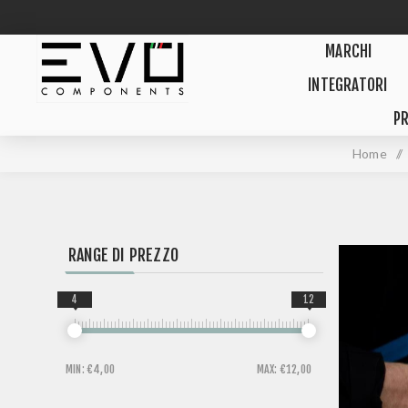
MARCHI
INTEGRATORI
PR
Home
/
RANGE DI PREZZO
4
12
MIN:
€4,00
MAX:
€12,00