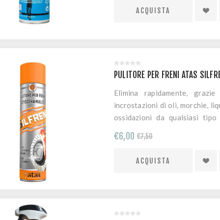
PULITORE PER FRENI ATAS SILF
Elimina rapidamente, grazie
incrostazioni di oli, morchie, li
ossidazioni da qualsiasi tipo
smontaggio. Ad asciugamento
€6,00
€7,50
utilizzato anche per pulire grupp