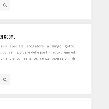
REN 600ML
 allo speciale erogatore a lungo getto,
quido freni, polvere delle pastiglie, catrame ed
 di impianto frenante, senza operazioni di
 rapido, non lascia residui e può essere
i frizione.