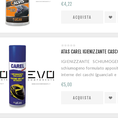
anche su occhiali, occhiali da
€4,22
contiene solventi.
ATAS CAREL IGIENIZZANTE CASC
IGIENIZZANTE SCHIUMOGE
schiumogeno formulato apposita
interne dei caschi (guanciali e
sporco e rimuovendo eventuali
€5,00
pelle del viso.