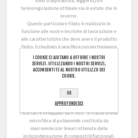
sono traspirabilità, leggerezza e
termoregolazione ottimale sia in estate che in
inverno.
Questo particolare filato è realizzato in
funzione alle nostre tecniche di lavorazione e
alle caratteristiche che deve avere il prodotto
finito. Il risultato è una fibra con performance
eccezionali proprio perché realizzata su misura
I COOKIE CI AIUTANO A OFFRIRE I NOSTRI
e in esclusiva per XTech.
SERVIZI. UTILIZZANDO I NOSTRI SERVIZI,
ACCONSENTITE AL NOSTRO UTILIZZO DEI
La composizione è 100% polipropilene ma le
COOKIE.
tecniche di lavorazione e i procedimenti per
creare questo filo rimangono top secret!
OK
APPROFONDISCI
Il marchio
XPro
contraddistingue uno dei filati
ricercati e sviluppati da XTech. Si tratta di una
microfibra di poliammide costituita da
macromolecole lineari ottenute dalla
policondensazione di composti bifunzionali.