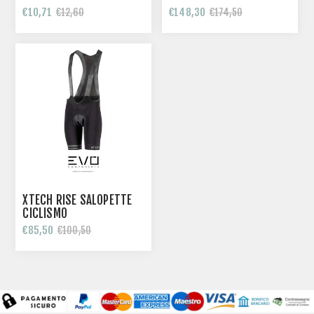
€10,71
€148,30
€12,60
€174,50
XTECH RISE SALOPETTE
CICLISMO
€85,50
€100,50