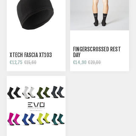
FINGERSCROSSED REST
XTECH FASCIA XT103
DAY
€12,75
€14,90
€15,60
€20,00