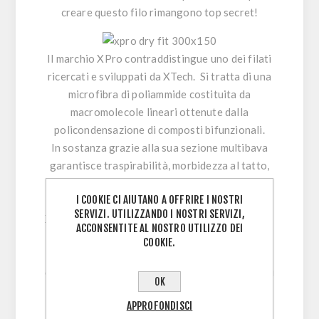
creare questo filo rimangono top secret!
Il marchio
XPro
contraddistingue uno dei filati
ricercati e sviluppati da XTech. Si tratta di una
microfibra di poliammide costituita da
macromolecole lineari ottenute dalla
policondensazione di composti bifunzionali.
In sostanza grazie alla sua sezione multibava
garantisce traspirabilità, morbidezza al tatto,
resistenza all’usura e facilità di tintura in
I COOKIE CI AIUTANO A OFFRIRE I NOSTRI
qualsiasi colore. Abbinato al polipropilene
SERVIZI. UTILIZZANDO I NOSTRI SERVIZI,
XDry le caratteristiche dei 2 filati si uniscono e
ACCONSENTITE AL NOSTRO UTILIZZO DEI
danno vita a prodotti con performance
COOKIE.
inimitabili. La ricetta per la creazione di
questo filo è gelosamente custodita negli uffici
OK
XTech e top secret!
APPROFONDISCI