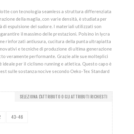
otte con tecnologia seamless a struttura differenziata
razione della maglia, con varie densità, è studiata per
 di espulsione del sudore. I materiali utilizzati son
garantire il massimo delle prestazioni. Polsino in lycra
ne rinforzati antiusura, cucitura della punta ultrapiatta
innovativi e tecniche di produzione di ultima generazione
tto veramente performante. Grazie alle sue molteplici
 ideale per il ciclismo running e atletica. Questo capo è
i test sulle sostanza nocive secondo Oeko-Tex Standard
SELEZIONA L'ATTRIBUTO O GLI ATTRIBUTI RICHIESTI
2
43-46