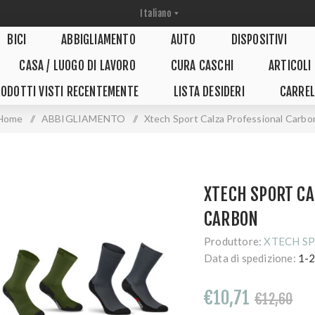
BICI
ABBIGLIAMENTO
AUTO
DISPOSITIVI
CASA / LUOGO DI LAVORO
CURA CASCHI
ARTICOLI
ODOTTI VISTI RECENTEMENTE
LISTA DESIDERI
CARREL
Home
/
ABBIGLIAMENTO
/
Xtech Sport Calza Professional Carbo
XTECH SPORT CA
CARBON
Produttore:
XTECH S
Data di spedizione:
1-2
€10,71
€12,60