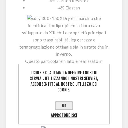
4% Carbon Resistex
4% Elastan
XDry
è il marchio che
identifica il polipropilene a fibra cava
sviluppato da XTech. Le proprietà principali
sono traspirabilità, leggerezza e
termoregolazione ottimale sia in estate che in
inverno.
Questo particolare filato è realizzato in
funzione alle nostre tecniche di lavorazione e
I COOKIE CI AIUTANO A OFFRIRE I NOSTRI
alle caratteristiche che deve avere il prodotto
SERVIZI. UTILIZZANDO I NOSTRI SERVIZI,
finito. Il risultato è una fibra con performance
ACCONSENTITE AL NOSTRO UTILIZZO DEI
COOKIE.
eccezionali proprio perché realizzata su misura
e in esclusiva per XTech.
La composizione è 100% polipropilene ma le
OK
tecniche di lavorazione e i procedimenti per
APPROFONDISCI
creare questo filo rimangono top secret!