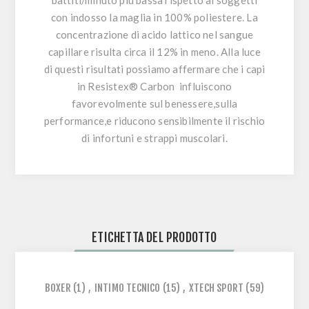
battiti/minuto più bassa rispetto ai soggetti
con indosso la maglia in 100% poliestere. La
concentrazione di acido lattico nel sangue
capillare risulta circa il 12% in meno. Alla luce
di questi risultati possiamo affermare che i capi
in
Resistex® Carbon
influiscono
favorevolmente sul benessere,sulla
performance,e riducono sensibilmente il rischio
di infortuni e strappi muscolari.
ETICHETTA DEL PRODOTTO
BOXER
(1)
,
INTIMO TECNICO
(15)
,
XTECH SPORT
(59)