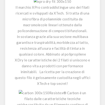
Il marchio
XPro
contraddistingue uno dei filati
ricercati e sviluppati da XTech. Si tratta di una
microfibra di poliammide costituita da
macromolecole lineari ottenute dalla
policondensazione di composti bifunzionali.
In sostanza grazie alla sua sezione multibava
garantisce traspirabilità, morbidezza al tatto,
resistenza all’usura e facilità di tintura in
qualsiasi colore. Abbinato al polipropilene
XDry le caratteristiche dei 2 filati si uniscono e
danno vita a prodotti con performance
inimitabili. La ricetta per la creazione di
questo filo è gelosamente custodita negli uffici
XTech e top secret!
Resistex® Carbon
è un
filato dalle caratteristiche tecniche
uniche,costituito da un filamento continuo di