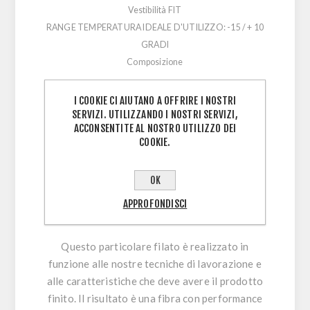
Vestibilità
FIT
RANGE TEMPERATURA IDEALE D'UTILIZZO: -15 / + 10
GRADI
Composizione
88% X-DRY (PP)
I COOKIE CI AIUTANO A OFFRIRE I NOSTRI
8% ELASTANE
SERVIZI. UTILIZZANDO I NOSTRI SERVIZI,
4% CARBON RESISTEX
ACCONSENTITE AL NOSTRO UTILIZZO DEI
COOKIE.
XDry
è il marchio che identifica il polipropilene
a fibra cava sviluppato da XTech. Le proprietà
OK
principali sono traspirabilità, leggerezza e
termoregolazione ottimale sia in estate che in
APPROFONDISCI
inverno.
Questo particolare filato è realizzato in
funzione alle nostre tecniche di lavorazione e
alle caratteristiche che deve avere il prodotto
finito. Il risultato è una fibra con performance