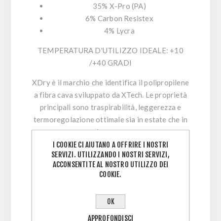
35% X-Pro (PA)
6% Carbon Resistex
4% Lycra
TEMPERATURA D'UTILIZZO IDEALE: +10
/+40 GRADI
XDry
è il marchio che identifica il polipropilene
a fibra cava sviluppato da XTech. Le proprietà
principali sono traspirabilità, leggerezza e
termoregolazione ottimale sia in estate che in
inverno.
Questo particolare filato è realizzato in
I COOKIE CI AIUTANO A OFFRIRE I NOSTRI
SERVIZI. UTILIZZANDO I NOSTRI SERVIZI,
funzione alle nostre tecniche di lavorazione e
ACCONSENTITE AL NOSTRO UTILIZZO DEI
alle caratteristiche che deve avere il prodotto
COOKIE.
finito. Il risultato è una fibra con performance
eccezionali proprio perché realizzata su misura
OK
e in esclusiva per XTech.
APPROFONDISCI
La composizione è 100% polipropilene ma le