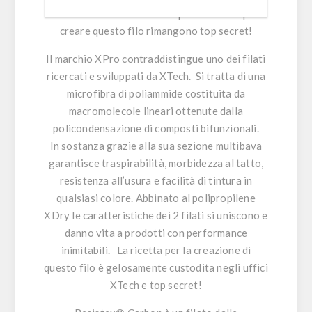
tecniche di lavorazione e i procedimenti per
creare questo filo rimangono top secret!
Il marchio
XPro
contraddistingue uno dei filati
ricercati e sviluppati da XTech. Si tratta di una
microfibra di poliammide costituita da
macromolecole lineari ottenute dalla
policondensazione di composti bifunzionali.
In sostanza grazie alla sua sezione multibava
garantisce traspirabilità, morbidezza al tatto,
resistenza all’usura e facilità di tintura in
qualsiasi colore. Abbinato al polipropilene
XDry le caratteristiche dei 2 filati si uniscono e
danno vita a prodotti con performance
inimitabili. La ricetta per la creazione di
questo filo è gelosamente custodita negli uffici
XTech e top secret!