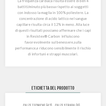
La frequenza cardiaca risulta essere di ben 4
battiti/minuto più bassa rispetto ai soggetti
con indosso la maglia in 100% poliestere. La
concentrazione di acido lattico nel sangue
capillare risulta circa il 12% in meno. Alla luce
di questi risultati possiamo affermare che i capi
in
Resistex® Carbon
influiscono
favorevolmente sul benessere,sulla
performance,e riducono sensibilmente il rischio
di infortuni e strappi muscolari.
ETICHETTA DEL PRODOTTO
CALZE TECNICHE
(42)
,
CALZE STRADA
(8)
,