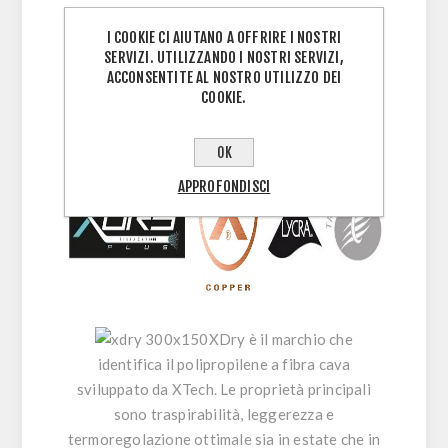
Termoregolazione: 5/5
I COOKIE CI AIUTANO A OFFRIRE I NOSTRI
SERVIZI. UTILIZZANDO I NOSTRI SERVIZI,
Vestitibilita: regular
ACCONSENTITE AL NOSTRO UTILIZZO DEI
COOKIE.
Temperatura ideale di utilizzo: +5/+15 gradi
OK
APPROFONDISCI
XDry
è il marchio che
identifica il polipropilene a fibra cava
sviluppato da XTech. Le proprietà principali
sono traspirabilità, leggerezza e
termoregolazione ottimale sia in estate che in