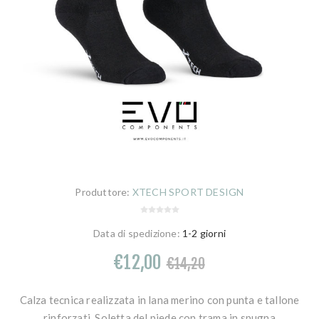
Produttore:
XTECH SPORT DESIGN
Data di spedizione:
1-2 giorni
€12,00
€14,20
Calza tecnica realizzata in lana merino con punta e tallone
rinforzati. Soletta del piede con trama in spugna