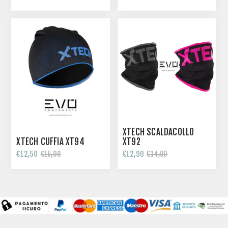
XTECH SCALDACOLLO
XTECH CUFFIA XT94
XT92
€12,50
€12,90
€15,00
€14,90