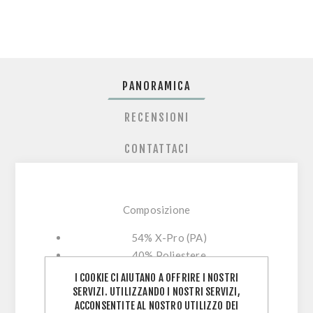
PANORAMICA
RECENSIONI
CONTATTACI
Composizione
54% X-Pro (PA)
40% Poliestere
6% Lycra
I COOKIE CI AIUTANO A OFFRIRE I NOSTRI
SERVIZI. UTILIZZANDO I NOSTRI SERVIZI,
Range di utilizzo: -15 / +15 gradi
ACCONSENTITE AL NOSTRO UTILIZZO DEI