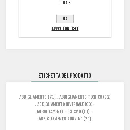
COOKIE.
Traspirazione: 4 / 5
Termoregolazione: 5 / 5
OK
APPROFONDISCI
Vestitibilità: Fit
ETICHETTA DEL PRODOTTO
ABBIGLIAMENTO
(71)
,
ABBIGLIAMENTO TECNICO
(92)
,
ABBIGLIAMENTO INVERNALE
(60)
,
ABBIGLIAMENTO CICLISMO
(16)
,
ABBIGLIAMENTO RUNNING
(20)