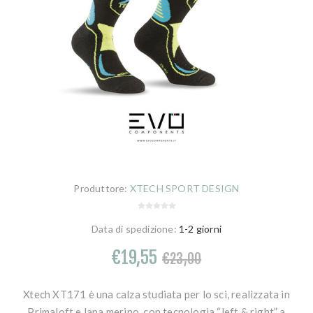
Produttore:
XTECH SPORT DESIGN
Data di spedizione:
1-2 giorni
€19,55
€23,00
Xtech XT171 è una calza studiata per lo sci, realizzata in
Primaloft e lana merino, con tecnologia “left & right” a