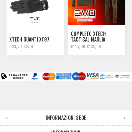
COMPLETO XTECH
XTECH GUANTI XT97
TACTICAL MAGLIA
LUPETTO ZIP + PANTA
€23,20
€117,90
€27,40
€139,00
INFORMAZIONI SEDE