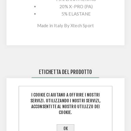
20% X-PRO (PA)
5% ELASTANE
Made in Italy By Xtech Sport
ETICHETTA DEL PRODOTTO
CALZE
(10)
,
ABBIGLIAMENTO
(71)
,
I COOKIE CI AIUTANO A OFFRIRE I NOSTRI
SERVIZI. UTILIZZANDO I NOSTRI SERVIZI,
ABBIGLIAMENTO TECNICO
(92)
,
ACCONSENTITE AL NOSTRO UTILIZZO DEI
ABBIGLIAMENTO INVERNALE
(60)
,
COOKIE.
CALZA INVERNALE
(21)
,
ABBIGLIMENTO CICLISMO
(12)
,
CALZA TECNICA
(20)
OK