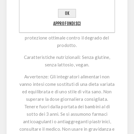
Dettagli tecnici
OK
Formato
: 60 compresse in barattolo di vetro
Miron Glass. I barattoli in Miron Glass
APPROFONDISCI
bloccano lo spettro della luce offrendo
protezione ottimale contro il degrado del
prodotto.
Caratteristiche nutrizionali
: Senza glutine,
senza lattosio, vegan.
Avvertenze
: Gli integratori alimentari non
vanno intesi come sostituti di una dieta variata
ed equilibrata e di uno stile di vita sano. Non
superare la dose giornaliera consigliata.
Tenere fuori dalla portata dei bambini al di
sotto dei 3 anni. Se si assumono farmaci
anticoagulanti o antiaggreganti piastrinici,
consultare il medico. Non usare in gravidanza e