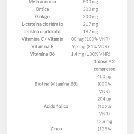
Mela annurca
800 mg
Ortica
300 mg
Ginkgo
300 mg
L-cisteina cloridrato
217 mg
L-lisina cloridrato
187 mg
Vitamina C / Vitamin
80 mg (100% VNR)
Vitamina E
9,7 mg (81% VNR)
Vitamina B6
1,4 mg (100% VNR)
1 dose = 2
compresse
400 µg
Biotina (vitamina B8)
(800%
VNR)
204 µg
Acido folico
(102%
VNR)
12,8 mg
Zinco
(128%