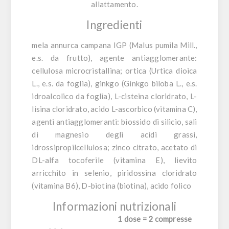
allattamento.
Ingredienti
mela annurca campana IGP (Malus pumila Mill.,
e.s. da frutto), agente antiagglomerante:
cellulosa microcristallina; ortica (Urtica dioica
L., e.s. da foglia), ginkgo (Ginkgo biloba L., e.s.
idroalcolico da foglia), L-cisteina cloridrato, L-
lisina cloridrato, acido L-ascorbico (vitamina C),
agenti antiagglomeranti: biossido di silicio, sali
di magnesio degli acidi grassi,
idrossipropilcellulosa; zinco citrato, acetato di
DL-alfa tocoferile (vitamina E), lievito
arricchito in selenio, piridossina cloridrato
(vitamina B6), D-biotina (biotina), acido folico
Informazioni nutrizionali
1 dose = 2 compresse