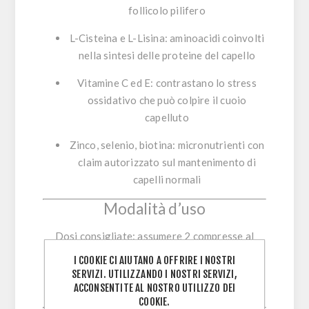
follicolo pilifero
L-Cisteina e L-Lisina
: aminoacidi coinvolti
nella sintesi delle proteine del capello
Vitamine C ed E
: contrastano lo stress
ossidativo che può colpire il cuoio
capelluto
Zinco, selenio, biotina
: micronutrienti con
claim autorizzato
sul mantenimento di
capelli normali
Modalità d’uso
Dosi consigliate
: assumere 2 compresse al
giorno con un bicchiere d’acqua.
I COOKIE CI AIUTANO A OFFRIRE I NOSTRI
Ciclo consigliato
: almeno 2-3 mesi consecutivi,
SERVIZI. UTILIZZANDO I NOSTRI SERVIZI,
ACCONSENTITE AL NOSTRO UTILIZZO DEI
specialmente in primavera e autunno.
COOKIE.