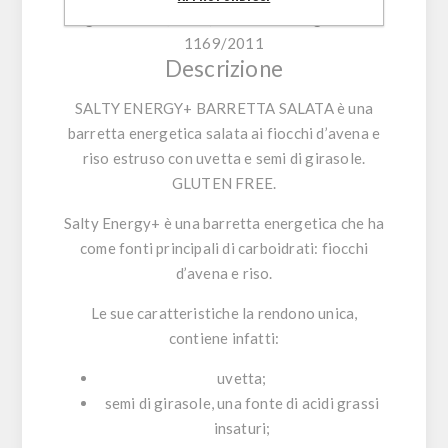
giornaliero (adulti) ai sensi del Reg. EU n.
1169/2011
Descrizione
SALTY ENERGY+ BARRETTA SALATA è una
barretta energetica salata ai fiocchi d’avena e
riso estruso con uvetta e semi di girasole.
GLUTEN FREE.
Salty Energy+
è una barretta energetica che ha
come fonti principali di carboidrati: fiocchi
d’avena e riso.
Le sue caratteristiche la rendono unica,
contiene infatti:
uvetta;
semi di girasole, una fonte di acidi grassi
insaturi;