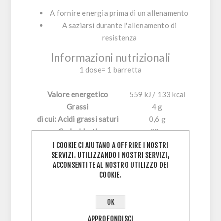
A fornire energia prima di un allenamento
A saziarsi durante l'allenamento di
resistenza
Informazioni nutrizionali
1 dose= 1 barretta
Valore energetico
559 kJ / 133 kcal
Grassi
4 g
di cui: Acidi grassi saturi
0,6 g
Carboidrati
20 g
di cui: Zuccheri
8,6 g
I COOKIE CI AIUTANO A OFFRIRE I NOSTRI
SERVIZI. UTILIZZANDO I NOSTRI SERVIZI,
Fibre
1,5 g
ACCONSENTITE AL NOSTRO UTILIZZO DEI
Proteine
3,1 g
COOKIE.
Sale
0,4 g
Potassio
300 mg (15% VNR)
OK
Magnesio
58 mg (15% VNR)
VNR: valore nutritivo di riferimento
APPROFONDISCI