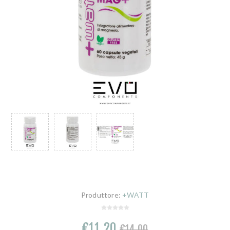
Produttore:
+WATT
€11,20
€14,00