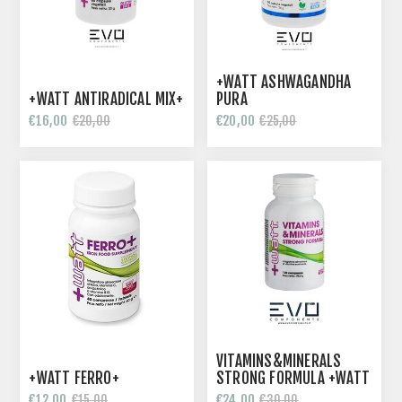
+WATT ASHWAGANDHA
+WATT ANTIRADICAL MIX+
PURA
€16,00
€20,00
€20,00
€25,00
VITAMINS&MINERALS
+WATT FERRO+
STRONG FORMULA +WATT
120 COMPRESSE
€12,00
€24,00
€15,00
€30,00