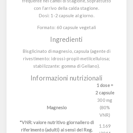
frequente nei cambi di stagione, soprattutto
con l’arrivo della calda stagione.
Dosi
: 1-2 capsule al giorno.
Formato:
60 capsule vegetali
Ingredienti
Bisglicinato di magnesio, capsula (agente di
rivestimento: idrossi-propil-metilcellulosa;
stabilizzante: gomma di Gellano).
Informazioni nutrizionali
1 dose =
2 capsule
300 mg
Magnesio
(80%
VNR)
*VNR: valore nutritivo giornaliero di
1.169
riferimento (adulti) ai sensi del Reg.