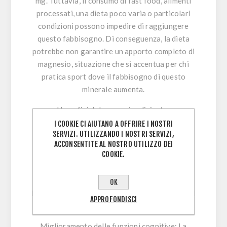
mg. Tuttavia, il consumo di fast food, alimenti
processati, una dieta poco varia o particolari
condizioni possono impedire di raggiungere
questo fabbisogno. Di conseguenza, la dieta
potrebbe non garantire un apporto completo di
magnesio, situazione che si accentua per chi
pratica sport dove il fabbisogno di questo
minerale aumenta.
I benefici del magnesio glicinato:
I COOKIE CI AIUTANO A OFFRIRE I NOSTRI
Supporto al sonno: può aiutare a ridurre il
SERVIZI. UTILIZZANDO I NOSTRI SERVIZI,
tempo necessario per addormentarsi e a
ACCONSENTITE AL NOSTRO UTILIZZO DEI
COOKIE.
migliorare la qualità del sonno. La glicina è un
neurotrasmettitore inibitorio che ha un effetto
calmante sul cervello. Pertanto, il magnesio
OK
bisglicinato potrebbe contribuire a migliorare il
APPROFONDISCI
sonno e a ridurre l’ansia.
Miglioramento delle funzioni cognitive:
La