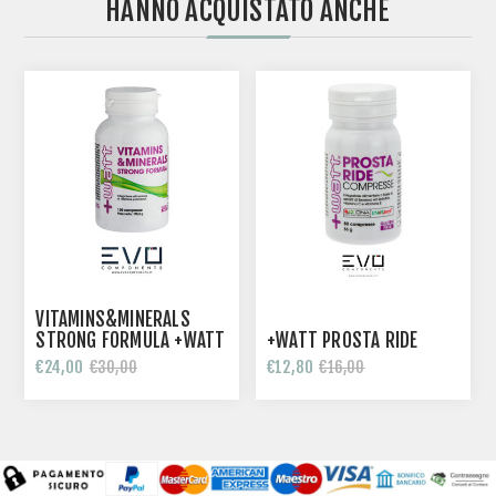
HANNO ACQUISTATO ANCHE
VITAMINS&MINERALS
STRONG FORMULA +WATT
+WATT PROSTA RIDE
120 COMPRESSE
€24,00
€12,80
€30,00
€16,00