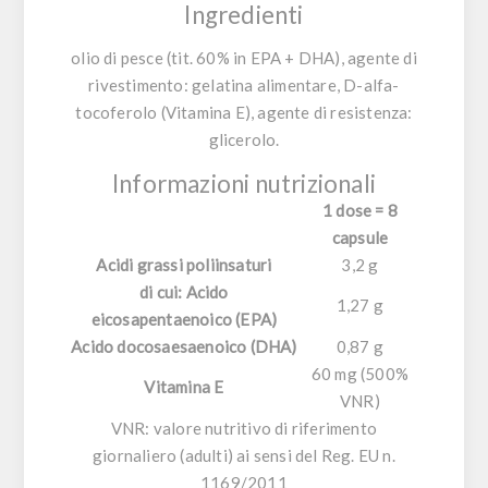
Ingredienti
olio di
pesce
(tit. 60% in EPA + DHA), agente di
rivestimento: gelatina alimentare, D-alfa-
tocoferolo (Vitamina E), agente di resistenza:
glicerolo.
Informazioni nutrizionali
1 dose = 8
capsule
Acidi grassi poliinsaturi
3,2 g
di cui: Acido
1,27 g
eicosapentaenoico (EPA)
Acido docosaesaenoico (DHA)
0,87 g
60 mg (500%
Vitamina E
VNR)
VNR: valore nutritivo di riferimento
giornaliero (adulti) ai sensi del Reg. EU n.
1169/2011