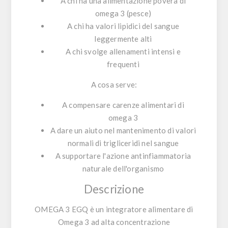
A chi ha una alimentazione povera di
omega 3 (pesce)
A chi ha valori lipidici del sangue
leggermente alti
A chi svolge allenamenti intensi e
frequenti
A cosa serve:
A compensare carenze alimentari di
omega 3
A dare un aiuto nel mantenimento di valori
normali di trigliceridi nel sangue
A supportare l'azione antinfiammatoria
naturale dell'organismo
Descrizione
OMEGA 3 EGQ è un integratore alimentare di
Omega 3 ad alta concentrazione