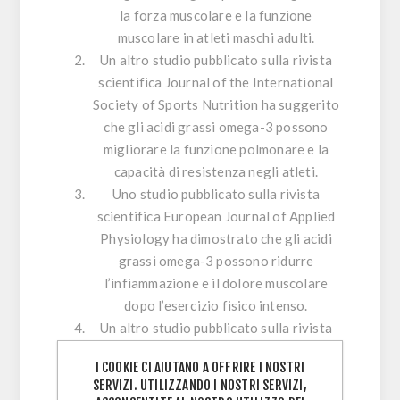
la forza muscolare e la funzione
muscolare in atleti maschi adulti.
Un altro studio pubblicato sulla rivista
scientifica
Journal of the International
Society of Sports Nutrition
ha suggerito
che gli acidi grassi omega-3 possono
migliorare la funzione polmonare e la
capacità di resistenza negli atleti.
Uno studio pubblicato sulla rivista
scientifica
European Journal of Applied
Physiology
ha dimostrato che gli acidi
grassi omega-3 possono ridurre
l’infiammazione e il dolore muscolare
dopo l’esercizio fisico intenso.
Un altro studio pubblicato sulla rivista
scientifica
Clinical Science
ha suggerito
I COOKIE CI AIUTANO A OFFRIRE I NOSTRI
che gli acidi grassi omega-3 possono
SERVIZI. UTILIZZANDO I NOSTRI SERVIZI,
migliorare la funzione cardiaca e ridurre il