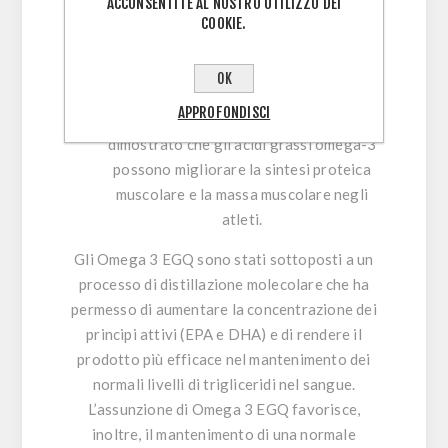
ACCONSENTITE AL NOSTRO UTILIZZO DEI
rischio di malattie cardiovascolari negli
COOKIE.
atleti.
Uno studio pubblicato sulla rivista
OK
scientifica
International Journal of Sport
APPROFONDISCI
Nutrition and Exercise Metabolism
ha
dimostrato che gli acidi grassi omega-3
possono migliorare la sintesi proteica
muscolare e la massa muscolare negli
atleti.
Gli
Omega 3 EGQ
sono stati sottoposti a un
processo di distillazione molecolare che ha
permesso di aumentare la concentrazione dei
principi attivi (
EPA e DHA
) e di rendere il
prodotto più efficace nel mantenimento dei
normali livelli di trigliceridi nel sangue.
L’assunzione di Omega 3 EGQ favorisce,
inoltre, il mantenimento di una normale