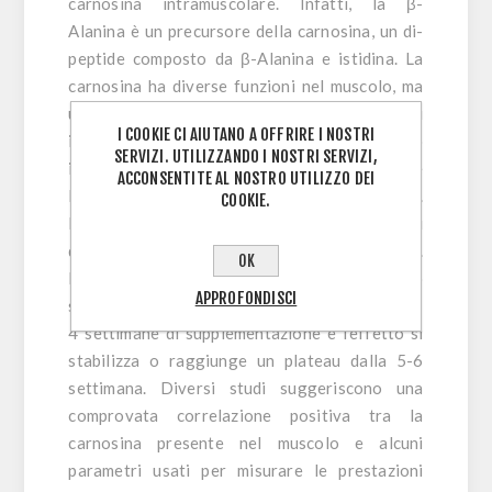
carnosina intramuscolare. Infatti, la
β-
Alanina
è un precursore della carnosina, un di-
peptide composto da
β-Alanina
e istidina. La
carnosina ha diverse funzioni nel muscolo, ma
una delle più rilevanti è quella di tamponare gli
I COOKIE CI AIUTANO A OFFRIRE I NOSTRI
ioni idrogeno prodotti durante l’esercizio
SERVIZI. UTILIZZANDO I NOSTRI SERVIZI,
intenso. Questo tampone aiuta a ritardare
ACCONSENTITE AL NOSTRO UTILIZZO DEI
l’insorgere dell’acidità muscolare e della fatica.
COOKIE.
La saturazione graduale delle riserve muscolari
di carnosina può richiedere diverse settimane.
OK
In generale, si osserva un aumento
APPROFONDISCI
significativo della carnosina muscolare dopo 2-
4 settimane di supplementazione e l’effetto si
stabilizza o raggiunge un plateau dalla 5-6
settimana. Diversi studi suggeriscono una
comprovata correlazione positiva tra la
carnosina presente nel muscolo e alcuni
parametri usati per misurare le prestazioni