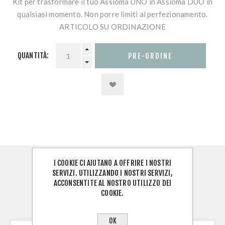
Kit per trasformare il tuo Assioma UNO in Assioma DUO in
qualsiasi momento. Non porre limiti al perfezionamento.
ARTICOLO SU ORDINAZIONE
QUANTITÀ:
I COOKIE CI AIUTANO A OFFRIRE I NOSTRI
PANORAMICA
SERVIZI. UTILIZZANDO I NOSTRI SERVIZI,
ACCONSENTITE AL NOSTRO UTILIZZO DEI
RECENSIONI
COOKIE.
CONTATTACI
OK