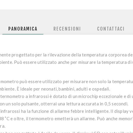
PANORAMICA
RECENSIONI
CONTATTACI
ente progettato per la rilevazione della temperatura corporea del
ente. Può essere utilizzato anche per misurare la temperatura di 
mometro può essere utilizzato per misurare non solo la temperatu
ambiente.
È ideale per neonati, bambini, adulti e ospedali
.
 termometro a infrarossi è dotato di un microchip eccezionale e di un
 Con un solo pulsante, otterrai una lettura accurata in 0,5 secondi.
infrarossi ha la funzione di
allarme febbre intelligente
. Il display
8 ˚C e oltre, il termometro emetterà un allarme. Può anche memori
ra.