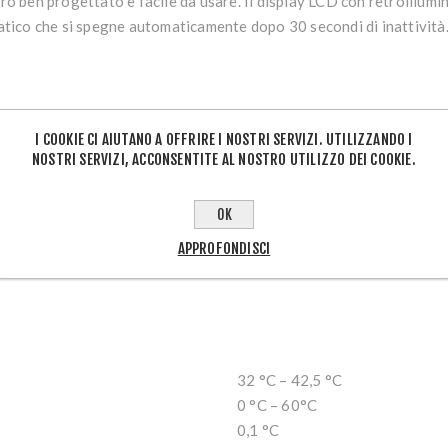
o ben progettato è facile da usare. Il display LCD con retroillumi
tico che si spegne automaticamente dopo 30 secondi di inattività
rontale senza contatto
I COOKIE CI AIUTANO A OFFRIRE I NOSTRI SERVIZI. UTILIZZANDO I
o della fronte
NOSTRI SERVIZI, ACCONSENTITE AL NOSTRO UTILIZZO DEI COOKIE.
ra corporea o di una superficie
 allarme ed emettere un suono di l’allarme
OK
urazioni
APPROFONDISCI
nto automatico
32 °C – 42,5 °C
0 °C – 60°C
0,1 °C