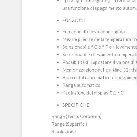
【
Design Intelligente
】 il termometr
una funzione di spegnimento automa
FUNZIONI:
Funzione di rilevazione rapida
Misure precise della temperatura f
Selezionabile ° C o ° F e rilevament
Selezionabile rilevamento temperatu
Possibilità di impostare il valore di
Memorizzazione delle ultime 32 mis
Blocco dati automatico e spegnime
Range automatico
risoluzione del display 0,1 ° C
SPECIFICHE
Range (Temp. Corporea)
Range (Superfici)
Risoluzione