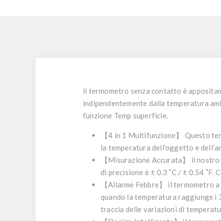
il termometro senza contatto è appositam
indipendentemente dalla temperatura ambi
funzione Temp superficie.
【
4 in 1 Multifunzione
】 Questo ter
la temperatura dell’oggetto e dell’
【
Misurazione Accurata
】 il nostro
di precisione è ± 0.3 ˚C / ± 0.54 ˚F.
【
Allarme Febbre
】 il termometro a 
quando la temperatura raggiunge i 3
traccia delle variazioni di temperatu