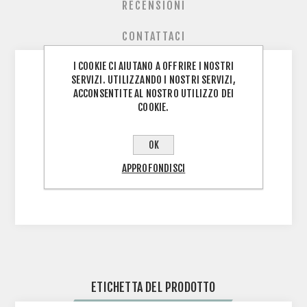
RECENSIONI
CONTATTACI
I COOKIE CI AIUTANO A OFFRIRE I NOSTRI
SERVIZI. UTILIZZANDO I NOSTRI SERVIZI,
ACCONSENTITE AL NOSTRO UTILIZZO DEI
Tanica: 1 Litro
COOKIE.
Marca: SHIMANO
OK
Tipologia olio: Minerale
APPROFONDISCI
Utilizzo: Freni idraulici Shimano
ETICHETTA DEL PRODOTTO