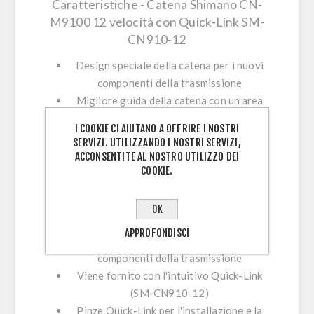
Caratteristiche - Catena Shimano CN-
M9100 12 velocità con Quick-Link SM-
CN910-12
Design speciale della catena per i nuovi
componenti della trasmissione
Migliore guida della catena con un'area
più ampia all'estremità della piastra
I COOKIE CI AIUTANO A OFFRIRE I NOSTRI
interna per tenere il dente sul pignone
SERVIZI. UTILIZZANDO I NOSTRI SERVIZI,
anteriore e sulla cassetta
ACCONSENTITE AL NOSTRO UTILIZZO DEI
COOKIE.
Prestazioni di cambio migliorate
Montaggio facile
Guida più fluida anche su terreni
OK
accidentati
APPROFONDISCI
Compatibile con la nuova generazione di
componenti della trasmissione
Viene fornito con l'intuitivo Quick-Link
(SM-CN910-12)
Pinze Quick-Link per l'installazione e la