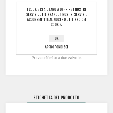
sistema antisvitamento, completa di o-
I COOKIE CI AIUTANO A OFFRIRE I NOSTRI
ring di tenuta.
SERVIZI. UTILIZZANDO I NOSTRI SERVIZI,
Inclusi due inserti in gomma
ACCONSENTITE AL NOSTRO UTILIZZO DEI
intercambiabili per la massima
COOKIE.
compatibilità con i cerchi disponibili sul
mercato.
OK
Lunghezza valvola: 45 mm.
APPROFONDISCI
Peso reale: 4 g (per valvola).
Prezzo riferito a due valvole.
ETICHETTA DEL PRODOTTO