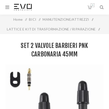
0
Home
/
BICI
/
MANUTENZIONE/ATTREZZI
/
LATTICE E KIT DI TRASFORMAZIONE / RIPARAZIONE
/
VALVOLE
/
Set 2 Valvole Barbieri PNK CarbonAria 45mm
SET 2 VALVOLE BARBIERI PNK
CARBONARIA 45MM