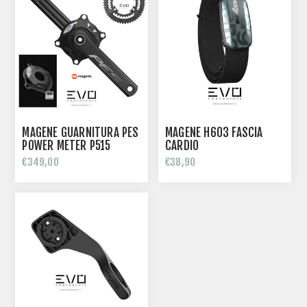
MAGENE GUARNITURA PES
MAGENE H603 FASCIA
POWER METER P515
CARDIO
COMPLETA
€349,00
€38,90
(PM+GUARNITURA+CORONE)