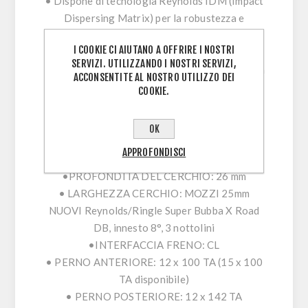
• Dispone di tecnologia Reynolds IDM (Impact
Dispersing Matrix) per la robustezza e
resistenza agli impatti leader del settore
I COOKIE CI AIUTANO A OFFRIRE I NOSTRI
SERVIZI. UTILIZZANDO I NOSTRI SERVIZI,
• Reynolds/Ringle Super Bubba X Road DB con
ACCONSENTITE AL NOSTRO UTILIZZO DEI
innesto a 8°
COOKIE.
SPECIFICHE:
OK
•USO: Gravel
APPROFONDISCI
•TECNOLOGIA DEL CERCHIO: MR5 IDM TSS
•PROFONDITÀ DEL CERCHIO: 26 mm
• LARGHEZZA CERCHIO: MOZZI 25mm
NUOVI Reynolds/Ringle Super Bubba X Road
DB, innesto 8°, 3 nottolini
•INTERFACCIA FRENO: CL
• PERNO ANTERIORE: 12 x 100 TA (15 x 100
TA disponibile)
• PERNO POSTERIORE: 12 x 142 TA