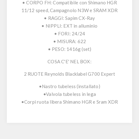
• CORPO FH: Compatibile con Shimano HGR
11/12 speed, Campagnolo N3W e SRAM XDR
• RAGGI: Sapim CX-Ray
• NIPPLI: EXT in alluminio
• FORI: 24/24
• MISURA: 622
• PESO: 1416g (set)
COSA C'E' NEL BOX:
2 RUOTE Reynolds Blacklabel G700 Expert
•Nastro tubeless (installato)
•Valvola tubeless in lega
•Corpi ruota libera Shimano HGR e Sram XDR