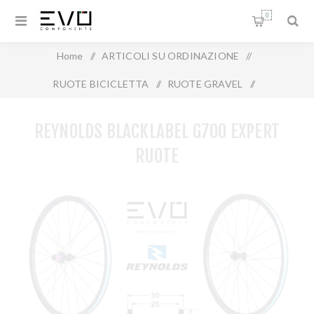
0
Home
/
ARTICOLI SU ORDINAZIONE
/
RUOTE BICICLETTA
/
RUOTE GRAVEL
/
Reynolds Blacklabel G700 Expert ruote
REYNOLDS BLACKLABEL G700 EXPERT
RUOTE