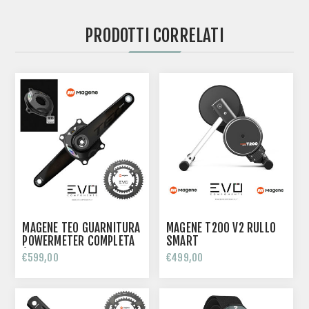
PRODOTTI CORRELATI
MAGENE TEO GUARNITURA
MAGENE T200 V2 RULLO
POWERMETER COMPLETA
SMART
(PM+GUARNITURA+CORONE)
€599,00
€499,00