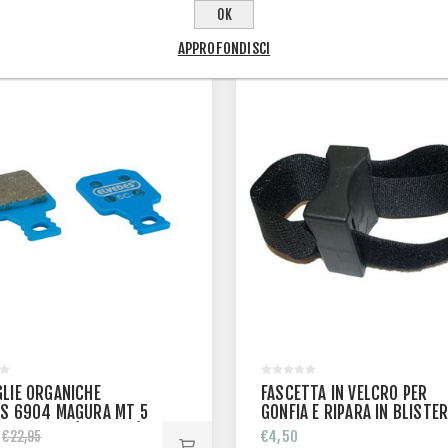
HANNO ACQUISTATO ANCHE
OK
APPROFONDISCI
GLIE ORGANICHE
FASCETTA IN VELCRO PER
ES 6904 MAGURA MT 5
GONFIA E RIPARA IN BLISTE
/ MT TRAIL (2 COPPIE)
€4,50
€22,95