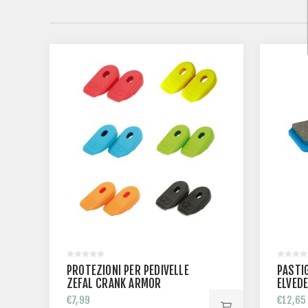
PROTEZIONI PER PEDIVELLE
PASTI
ZEFAL CRANK ARMOR
ELVED
/ MT7 
€7,99
€12,65