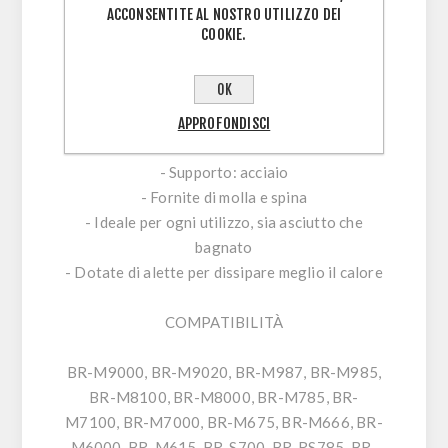
ACCONSENTITE AL NOSTRO UTILIZZO DEI
COOKIE.
CARATTERISTICHE
OK
- Coppia di pastiglie originali per freni a disco
Shimano
APPROFONDISCI
- Mescola: resina
-
Supporto: acciaio
- Fornite di molla e spina
- Ideale per ogni utilizzo, sia asciutto che
bagnato
- Dotate di alette per dissipare meglio il calore
COMPATIBILITÀ
BR-M9000, BR-M9020, BR-M987, BR-M985,
BR-M8100, BR-M8000, BR-M785, BR-
M7100, BR-M7000, BR-M675, BR-M666, BR-
M6000, BR-M615, BR-S700, BR-RS785, BR-