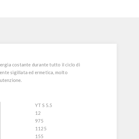
gia costante durante tutto il ciclo di
mente sigillata ed ermetica, molto
nutenzione.
YT S 5.5
12
975
1125
155