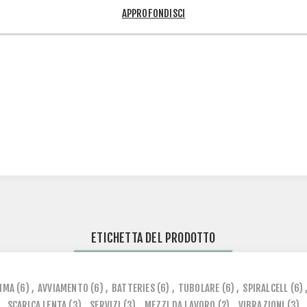
APPROFONDISCI
ETICHETTA DEL PRODOTTO
IMA
(6)
,
AVVIAMENTO
(6)
,
BATTERIES
(6)
,
TUBOLARE
(6)
,
SPIRALCELL
(6)
SCARICA LENTA
(3)
,
SERVIZI
(3)
,
MEZZI DA LAVORO
(2)
,
VIBRAZIONI
(3)