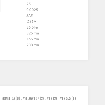
75
0.0025
SAE
D31A
26.5 kg
325 mm
165 mm
238 mm
,
ERMETICA
(6)
,
YELLOWTOP
(2)
,
YTS
(2)
,
YTS 5.5
(1)
,