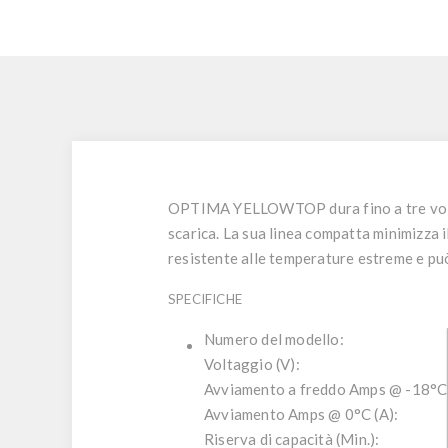
OPTIMA YELLOWTOP dura fino a tre volte i
scarica. La sua linea compatta minimizza i
resistente alle temperature estreme e può
SPECIFICHE
Numero del modello:
Voltaggio (V):
Avviamento a freddo Amps @ -18°C 
Avviamento Amps @ 0°C (A):
Riserva di capacità (Min.):