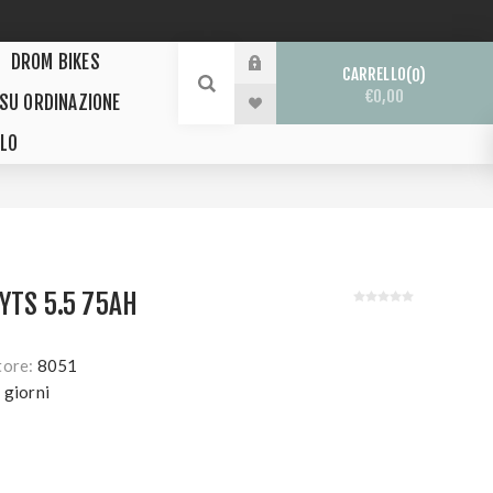
DROM BIKES
CARRELLO
0
€0,00
 SU ORDINAZIONE
LO
YTS 5.5 75AH
tore:
8051
 giorni