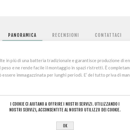
PANORAMICA
RECENSIONI
CONTATTACI
n più di una batteria tradizionale e garantisce produzione di ener
l peso e ne rende facile il montaggio in spazi ristretti. È completa
 essere immagazzinata per lunghi periodi. E’ del tutto priva di ma
I COOKIE CI AIUTANO A OFFRIRE I NOSTRI SERVIZI. UTILIZZANDO I
NOSTRI SERVIZI, ACCONSENTITE AL NOSTRO UTILIZZO DEI COOKIE.
(A):
OK