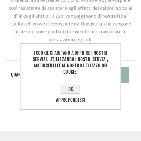
immediata all'avviamento. L'Olio Motore Royal Purple è
così resistente da resistere agli effetti del calore molto al
di là degli altri oli. I suoi vantaggi sono dimostrati dai
risultati di prove riconosciute dall'industria, che vengono
utilizzate come punti di riferimento per comparare le
prestazioni degli oli.
I COOKIE CI AIUTANO A OFFRIRE I NOSTRI
DISPONIBILE
SERVIZI. UTILIZZANDO I NOSTRI SERVIZI,
ACCONSENTITE AL NOSTRO UTILIZZO DEI
COOKIE.
QUANTITÀ:
OK
APPROFONDISCI