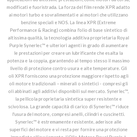
modificati e fuoristrada. La forza del film rende XPR adatto
ai motori turbo e sovralimentati e ai motori che utilizzano
benzine speciali e NOS. La linea XPR (Extreme
Performance & Racing) combina l'olio di base sintetico di
altissima qualità, la tecnologia additiva proprietaria Royal
Purple Synerlec™ e ulteriori agenti in grado di aumentare
le prestazioni per creare un lubrificante che esalta la
potenza e la coppia, garantendo al tempo stesso il massimo
livello di protezione contro usura e alte temperature. Gli
oli XPR forniscono una protezione maggiore rispetto agli
oli motore tradizionali – minerali o sintetici - compresi gli
oli abbinati agli additivi disponibili sul mercato. Synerlec™,
la pellicola proprietaria sintetica super resistente e
scivolosa. La grande capacità di carico di Synerlec™ riduce
l'usura del motore, compresi anelli, cilindri e cuscinetti.
Synerlec™ è estremamente resistente, aderisce alle
superfici del motore e vi resta per fornire una protezione