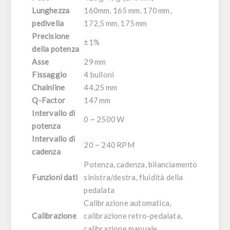
Lunghezza
160mm, 165 mm, 170 mm,
pedivella
172,5 mm, 175 mm
Precisione
±1%
della potenza
Asse
29 mm
Fissaggio
4 bulloni
Chainline
44,25 mm
Q-Factor
147 mm
Intervallo di
0 ~ 2500 W
potenza
Intervallo di
20 ~ 240 RPM
cadenza
Potenza, cadenza, bilanciamento
Funzioni dati
sinistra/destra, fluidità della
pedalata
Calibrazione automatica,
Calibrazione
calibrazione retro-pedalata,
calibrazione manuale