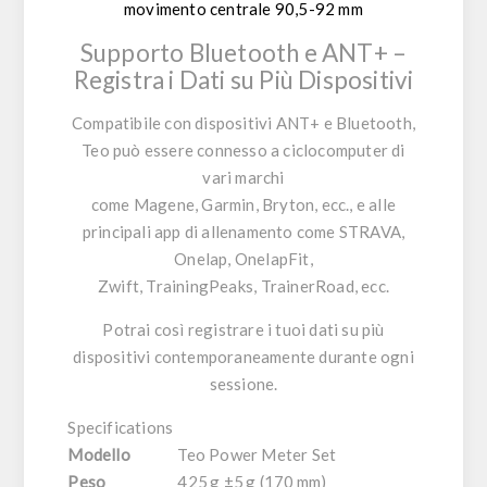
movimento centrale 90,5-92 mm
Supporto Bluetooth e ANT+ –
Registra i Dati su Più Dispositivi
Compatibile con dispositivi ANT+ e Bluetooth,
Teo può essere connesso a ciclocomputer di
vari marchi
come
Magene
,
Garmin
,
Bryton
, ecc., e alle
principali app di allenamento come
STRAVA
,
Onelap
,
OnelapFit
,
Zwift
,
TrainingPeaks
,
TrainerRoad
, ecc.
Potrai così registrare i tuoi dati su più
dispositivi contemporaneamente durante ogni
sessione.
Specifications
Modello
Teo Power Meter Set
Peso
425 g ±5 g (170 mm)