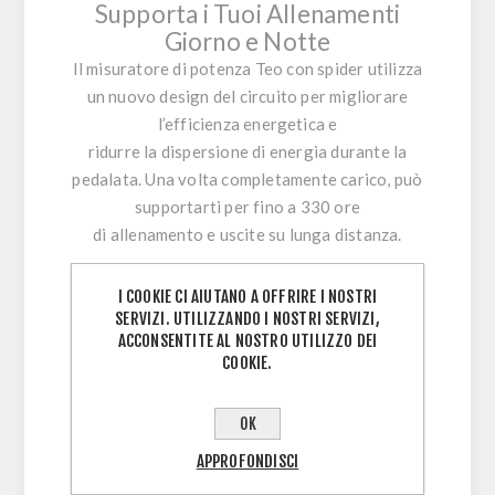
Supporta i Tuoi Allenamenti
Giorno e Notte
Il misuratore di potenza Teo con spider utilizza
un nuovo design del circuito per migliorare
l’efficienza energetica e
ridurre la dispersione di energia durante la
pedalata. Una volta completamente carico, può
supportarti per fino a 330 ore
di allenamento e uscite su lunga distanza.
*L’autonomia è stata testata nei laboratori
I COOKIE CI AIUTANO A OFFRIRE I NOSTRI
Magene e può variare in base a temperatura e
SERVIZI. UTILIZZANDO I NOSTRI SERVIZI,
ambiente.
ACCONSENTITE AL NOSTRO UTILIZZO DEI
COOKIE.
Guarnitura Completa con Misuratore di
Potenza – Vivi un’Esperienza Ciclistica Totale
OK
Il set Teo Power Meter include il misuratore di
APPROFONDISCI
potenza spider e la guarnitura Teo Carbon.