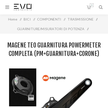
0
Home
/
BICI
/
COMPONENTI
/
TRASMISSIONE
/
GUARNITURE/MISURATORI DI POTENZA
/
MAGENE TEO GUARNITURA POWERMETER COMPLETA
MAGENE TEO GUARNITURA POWERMETER
(PM+GUARNITURA+CORONE)
COMPLETA (PM+GUARNITURA+CORONE)