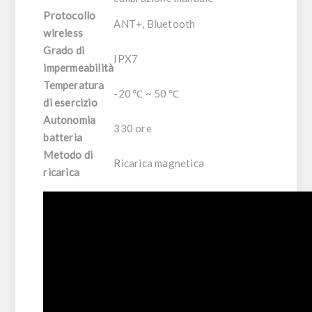
Protocollo
ANT+, Bluetooth
wireless
Grado di
IPX7
impermeabilità
Temperatura
-20 ℃ ~ 50 ℃
di esercizio
Autonomia
330 ore
batteria
Metodo di
Ricarica magnetica
ricarica