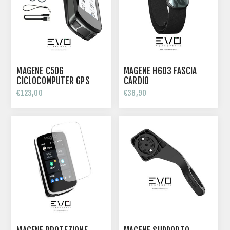
MAGENE C506
MAGENE H603 FASCIA
CICLOCOMPUTER GPS
CARDIO
SMART
€123,00
€38,90