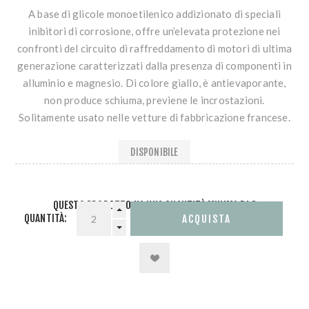
A base di glicole monoetilenico addizionato di speciali
inibitori di corrosione, offre un’elevata protezione nei
confronti del circuito di raffreddamento di motori di ultima
generazione caratterizzati dalla presenza di componenti in
alluminio e magnesio. Di colore giallo, è antievaporante,
non produce schiuma, previene le incrostazioni.
Solitamente usato nelle vetture di fabbricazione francese.
DISPONIBILE
QUESTO PRODOTTO HA UNA QUANTITÀ MINIMA DI 2
QUANTITÀ: