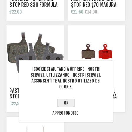
STOP RED 330 FORMULA
STOP RED 170 MAGURA
CURA, MEGA, RX, R1, R0,
(MT5, MT7) ORGANICHE
€22,00
€21,50
€24,00
RR1, T1, C1 ORGANICHE
I COOKIE CI AIUTANO A OFFRIRE I NOSTRI
SERVIZI. UTILIZZANDO I NOSTRI SERVIZI,
ACCONSENTITE AL NOSTRO UTILIZZO DEI
COOKIE.
PASTIGLIE FRENO KOOL
PASTIGLIE FRENO KOOL
STOP D175E PASTIGLIE E-
STOP RED 160 MAGURA
BIKE MAGURA (MT5,MT7)
(MT2,MT4,MT6,MT8)
OK
€22,50
€20,95
€26,50
€22,00
ORGANICHE
ORGANICHE
APPROFONDISCI