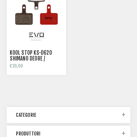
KOOL STOP KS-D620
SHIMANO DEORE /
BRAKING INCAS 2.0 /
€20,00
TEKTRO MESCOLA
ORGANICA
CATEGORIE
PRODUTTORI