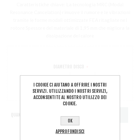
Caratteristiche chiave: La tecnologia MRC (Modal
Resonance Cancelation) rimuove il rumore e le vibrazioni
tramite le forme modali ottimizzate FEA ritagliate nel
rotore Spessore del materiale di 1,95 mm che migliora la
dissipazione del calore
DIAMETRO DISCO
*
160MM
180MM
203MM
220MM
I COOKIE CI AIUTANO A OFFRIRE I NOSTRI
SERVIZI. UTILIZZANDO I NOSTRI SERVIZI,
ACCONSENTITE AL NOSTRO UTILIZZO DEI
COOKIE.
QUANTITÀ:
OK
APPROFONDISCI