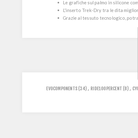
Le grafiche sul palmo in silicone com
L'inserto Trek-Dry tra le dita miglior
Grazie al tessuto tecnologico, potrai
EVOCOMPONENTS
(34)
,
RIDE100PERCENT
(8)
,
CY