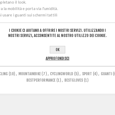
pletano il look.
a la mobilità e porta via l'umidità.
 usare i guanti sui schermi tattili
I COOKIE CI AIUTANO A OFFRIRE I NOSTRI SERVIZI. UTILIZZANDO I
NOSTRI SERVIZI, ACCONSENTITE AL NOSTRO UTILIZZO DEI COOKIE.
OK
ETICHETTA DEL PRODOTTO
APPROFONDISCI
CLING
(10)
,
MOUNTAINBIKE
(7)
,
CYCLINGWORLD
(5)
,
SPORT
(4)
,
GUANTI
(
BESTPERFORMANCE
(1)
,
BESTGLOVES
(1)