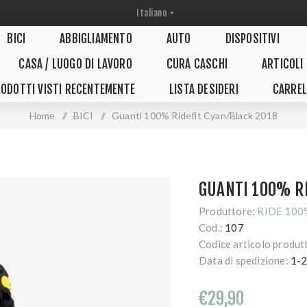
BICI
ABBIGLIAMENTO
AUTO
DISPOSITIVI
CASA / LUOGO DI LAVORO
CURA CASCHI
ARTICOLI
ODOTTI VISTI RECENTEMENTE
LISTA DESIDERI
CARREL
Home
/
BICI
/
Guanti 100% Ridefit Cyan/Black 2018
GUANTI 100% RI
Produttore:
RIDE 100
Cod.:
107
Codice articolo produt
Data di spedizione:
1-2
€29,90