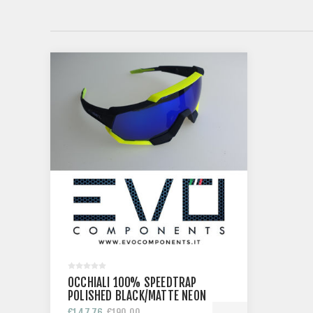
OCCHIALI 100% SPEEDTRAP
POLISHED BLACK/MATTE NEON
YELLOW-ELETTRIC BLUE
€147,76
€190,00