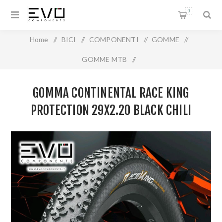
0
Home
/
BICI
/
COMPONENTI
/
GOMME
/
GOMME MTB
/
Gomma Continental Race King Protection 29x2.20 Black Chili
GOMMA CONTINENTAL RACE KING
Compound
PROTECTION 29X2.20 BLACK CHILI
COMPOUND