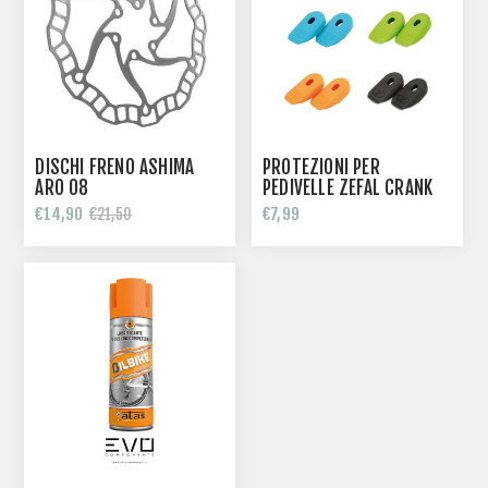
DISCHI FRENO ASHIMA
PROTEZIONI PER
ARO 08
PEDIVELLE ZEFAL CRANK
ARMOR
€14,90
€7,99
€21,50