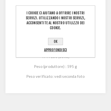
Dimensione
: 29x2,20
I COOKIE CI AIUTANO A OFFRIRE I NOSTRI
ETRTO
: 55-622
SERVIZI. UTILIZZANDO I NOSTRI SERVIZI,
ACCONSENTITE AL NOSTRO UTILIZZO DEI
Montaggio
: Camera d'Aria, Tubeless Ready
COOKIE.
Terreno
: Polivalente, Secco
OK
Tipo
: Standard
APPROFONDISCI
TPI
: 180 (60x3)
Peso (produttore)
: 595 g
Peso verificato: vedi seconda foto