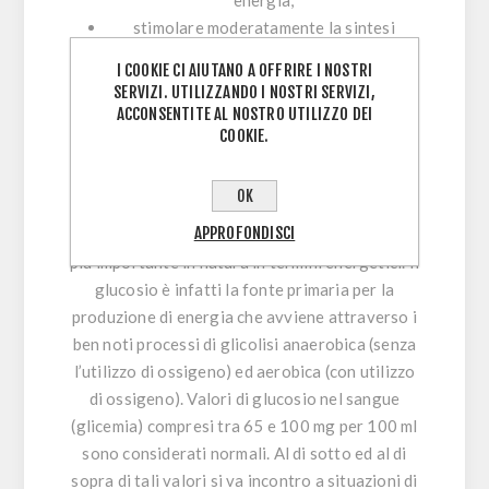
energia;
stimolare moderatamente la sintesi
proteica.
I COOKIE CI AIUTANO A OFFRIRE I NOSTRI
SERVIZI. UTILIZZANDO I NOSTRI SERVIZI,
Tali proprietà sono esaltate dall’aumento dei
ACCONSENTITE AL NOSTRO UTILIZZO DEI
livelli di
creatina
nei muscoli ottenibile
COOKIE.
assumendo creatina regolarmente per periodi
più o meno prolungati.
OK
Per quanto riguarda la presenza del glucosio
APPROFONDISCI
nel prodotto, ricordiamo che tale zucchero è il
più importante in natura in termini energetici. Il
glucosio è infatti la fonte primaria per la
produzione di energia che avviene attraverso i
ben noti processi di glicolisi anaerobica (senza
l’utilizzo di ossigeno) ed aerobica (con utilizzo
di ossigeno). Valori di glucosio nel sangue
(glicemia) compresi tra 65 e 100 mg per 100 ml
sono considerati normali. Al di sotto ed al di
sopra di tali valori si va incontro a situazioni di