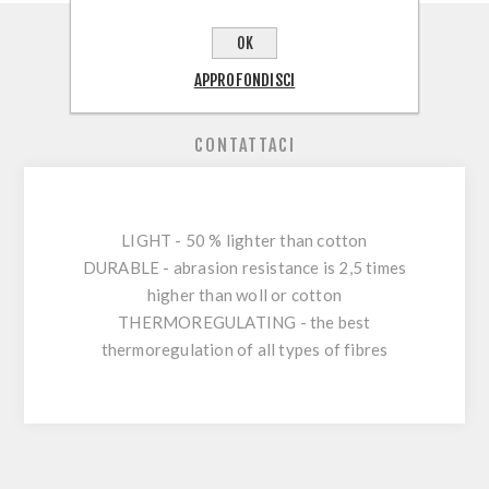
OK
PANORAMICA
APPROFONDISCI
RECENSIONI
CONTATTACI
LIGHT -
50 % lighter than cotton
DURABLE -
abrasion resistance is 2,5 times
higher than woll or cotton
THERMOREGULATING -
the best
thermoregulation of all types of fibres