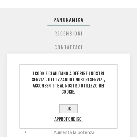
PANORAMICA
RECENSIONI
CONTATTACI
I COOKIE CI AIUTANO A OFFRIRE I NOSTRI
CARATTERISTICHE:
SERVIZI. UTILIZZANDO I NOSTRI SERVIZI,
ACCONSENTITE AL NOSTRO UTILIZZO DEI
Contiene Slick Diesel per la massima
COOKIE.
lubrificazione
Aumenta di 6 punti il numero di cetano
OK
Riduce il consumo di carburante dell'8%
Migliora la resistenza al degrado termico
APPROFONDISCI
e ossidativo
Aumenta la potenza