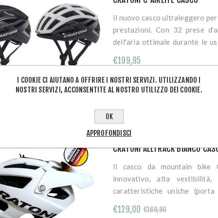
Il nuovo casco ultraleggero per 
prestazioni. Con 32 prese d'ar
dell'aria ottimale durante le u
confortevole. Il sistema di re
€199,95
personalizzata e una tenuta 
ultraleggero è quasi impercetti
I COOKIE CI AIUTANO A OFFRIRE I NOSTRI SERVIZI. UTILIZZANDO I
NOSTRI SERVIZI, ACCONSENTITE AL NOSTRO UTILIZZO DEI COOKIE.
Il casco C-Airlite per cross-c
esterna resistente ed è confor
Oltre alle sue caratteristiche fu
OK
moderno e dinamico. Il C-Airli
APPROFONDISCI
comfort e stile, sia su strada ch
CRATONI ALLTRACK BIANCO CAS
Il casco da mountain bike
innovativo, alta vestibilità,
caratteristiche uniche (porta
innovative cinghie in tessuto 
€129,00
€169,90
una facile maneggevolezza e u