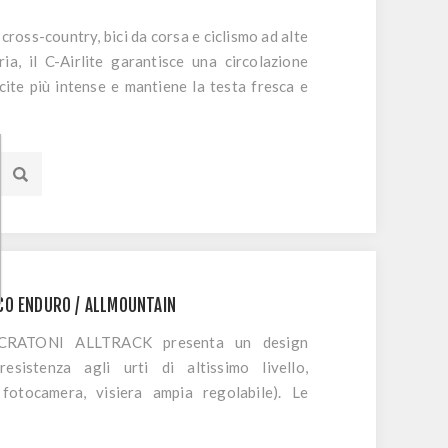
cross-country, bici da corsa e ciclismo ad alte
ia, il C-Airlite garantisce una circolazione
scite più intense e mantiene la testa fresca e
golazione a 270° garantisce una vestibilità
sicura. Con soli 180 grammi, questo casco
bile e consente di muoversi e dare il massimo.
ountry e bici da corsa ha anche una calotta
me agli standard di sicurezza CE, CPSC e AS.
nzionali, il C-Airlite convince per il suo design
te è la combinazione perfetta di protezione,
e fuoristrada
CO ENDURO / ALLMOUNTAIN
 CRATONI ALLTRACK presenta un design
 resistenza agli urti di altissimo livello,
 fotocamera, visiera ampia regolabile). Le
garantiscono inoltre una protezione perfetta,
na vestibilità comoda, mentre il Light Fit