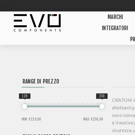
MARCHI
INTEGRATORI
PR
RANGE DI PREZZO
129
230
CRATONI è 
dilettanti 
sono consap
MIN:
€129,00
MAX:
€230,00
è il motivo 
sicurezza, 