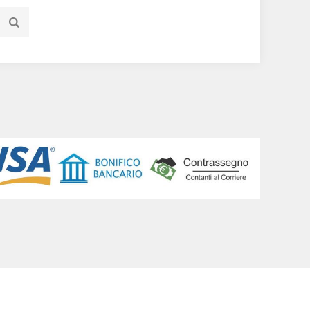
olazione elevata. 17 aperture di ventilazione
 sempre fresca in ogni situazione di guida. La
tturatore di sicurezza consente immagini ed
frangenti garantiscono una migliore visibilità,
 a valle.