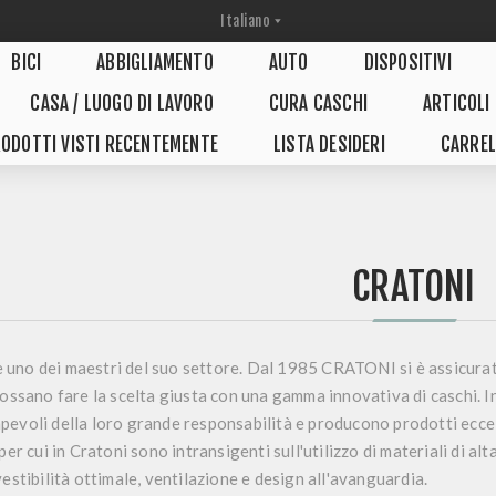
BICI
ABBIGLIAMENTO
AUTO
DISPOSITIVI
CASA / LUOGO DI LAVORO
CURA CASCHI
ARTICOLI
ODOTTI VISTI RECENTEMENTE
LISTA DESIDERI
CARREL
CRATONI
uno dei maestri del suo settore. Dal 1985 CRATONI si è assicurata
possano fare la scelta giusta con una gamma innovativa di caschi. In 
evoli della loro grande responsabilità e producono prodotti eccell
per cui in Cratoni sono intransigenti sull'utilizzo di materiali di al
vestibilità ottimale, ventilazione e design all'avanguardia.