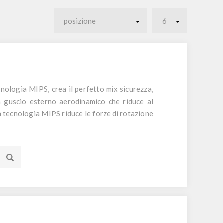
nologia MIPS, crea il perfetto mix sicurezza,
n guscio esterno aerodinamico che riduce al
La tecnologia MIPS riduce le forze di rotazione
ali in caso di impatto, aumentando la vostra