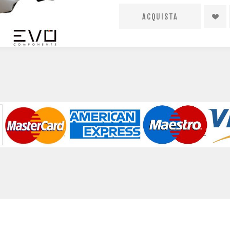
System (LFS) garantisce una reg
assicurano che la tua testa sia
nostra porta fotocamera con o
emozioni straordinarie. I catari
ad esempio durante l'ultimo giro