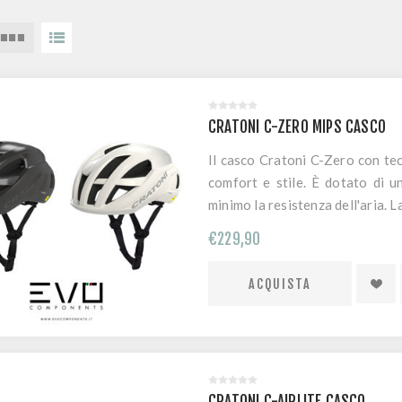
CRATONI C-ZERO MIPS CASCO
Il casco Cratoni C-Zero con tec
comfort e stile. È dotato di u
minimo la resistenza dell'aria. 
e il rischio di lesioni cerebr
€229,90
sicurezza.
CRATONI C-AIRLITE CASCO