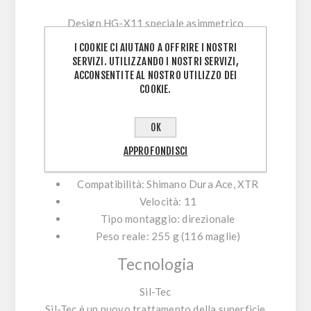
Design HG-X11 speciale asimmetrico
I COOKIE CI AIUTANO A OFFRIRE I NOSTRI
Nuovo trattamento delle superfici Sil-Tec
SERVIZI. UTILIZZANDO I NOSTRI SERVIZI,
ACCONSENTITE AL NOSTRO UTILIZZO DEI
La catena HG901-11 garantisce una bici più
COOKIE.
silenziosa con una durata maggiore e migliori
prestazioni.
OK
APPROFONDISCI
Caratteristiche
Compatibilità: Shimano Dura Ace, XTR
Velocità: 11
Tipo montaggio: direzionale
Peso reale: 255 g (116 maglie)
Tecnologia
Sil-Tec
Sil-Tec è un nuovo trattamento della superficie