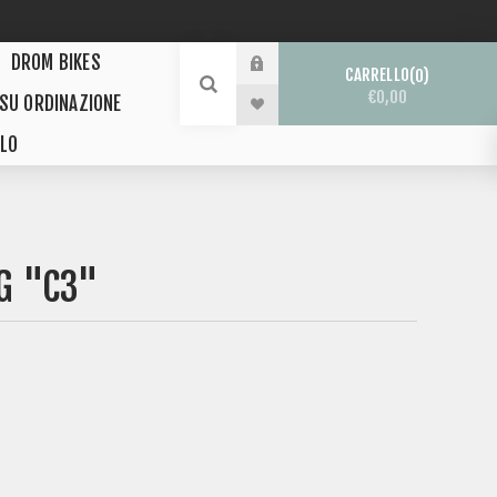
DROM BIKES
CARRELLO
0
€0,00
 SU ORDINAZIONE
LO
G "C3"