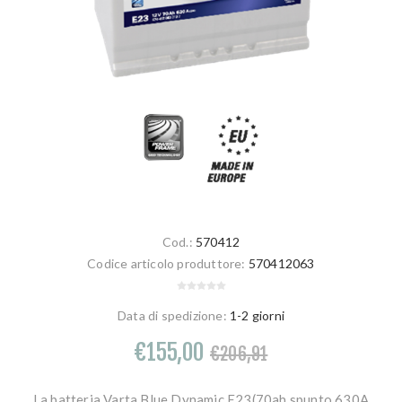
Cod.:
570412
Codice articolo produttore:
570412063
Data di spedizione:
1-2 giorni
€155,00
€206,91
La batteria Varta Blue Dynamic E23(70ah spunto 630A