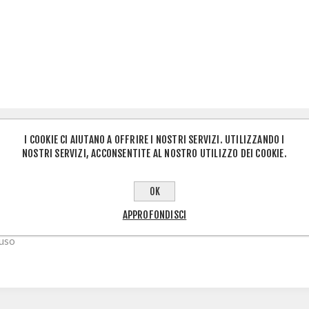
I COOKIE CI AIUTANO A OFFRIRE I NOSTRI SERVIZI. UTILIZZANDO I
PANORAMICA
RECENSIONI
CONTATTACI
NOSTRI SERVIZI, ACCONSENTITE AL NOSTRO UTILIZZO DEI COOKIE.
OK
i, 1 mastice da 5 ml
APPROFONDISCI
'uso