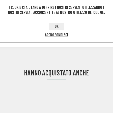
I COOKIE CI AIUTANO A OFFRIRE I NOSTRI SERVIZI. UTILIZZANDO I
NOSTRI SERVIZI, ACCONSENTITE AL NOSTRO UTILIZZO DEI COOKIE.
ETICHETTA DEL PRODOTTO
OK
ATAS
(44)
,
PASTA LAVAMANI PROFESSIONALE
(1)
,
MATERIALE OFFICINA
(1)
APPROFONDISCI
HANNO ACQUISTATO ANCHE