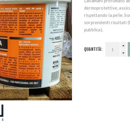
Lavamani profumato abr
dermoprotettive, assicu
rispettando la pelle. S
sorprendenti risultati 
pubblica).
QUANTITÀ: