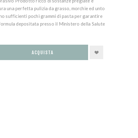
asivo Prodotto ricco di sostanze pregiate e
ra una perfetta pulizia da grasso, morchie ed unto
ono sufficienti pochi grammi di pasta per garantire
(formula depositata presso il Ministero della Salute