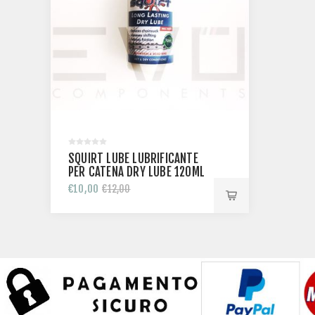
SQUIRT LUBE LUBRIFICANTE
PER CATENA DRY LUBE 120ML
BIODEGRADABILE
€10,00
€12,00