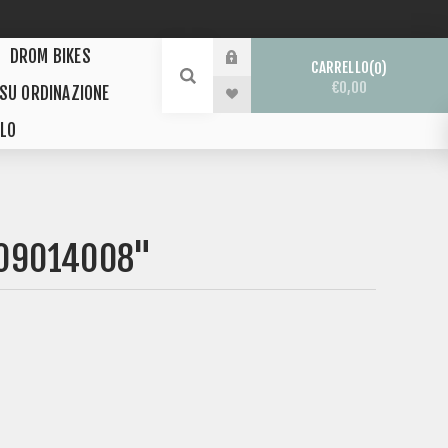
DROM BIKES
CARRELLO
0
€0,00
 SU ORDINAZIONE
LO
509014008"