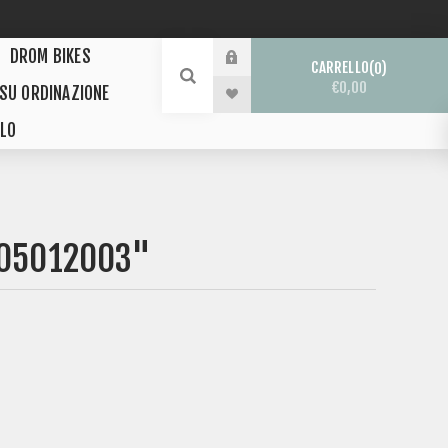
DROM BIKES
CARRELLO
0
€0,00
 SU ORDINAZIONE
LO
505012003"