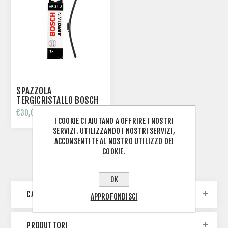
SPAZZOLA
TERGICRISTALLO BOSCH
AEROTWIN AP21U
€30,00
3397006834
I COOKIE CI AIUTANO A OFFRIRE I NOSTRI
SERVIZI. UTILIZZANDO I NOSTRI SERVIZI,
ACCONSENTITE AL NOSTRO UTILIZZO DEI
COOKIE.
OK
CATEGORIE
APPROFONDISCI
PRODUTTORI