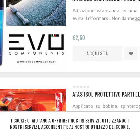
Ad azione istantanea, elimina i
evita il riformarsi. Non danneggi
€2,50
ATAS ISOL PROTETTIVO PARTI E
Applicato su bobina, spinterog
ripristina la conducibilità el
I COOKIE CI AIUTANO A OFFRIRE I NOSTRI SERVIZI. UTILIZZANDO I
ossidazioni, agenti acidi e alcali
NOSTRI SERVIZI, ACCONSENTITE AL NOSTRO UTILIZZO DEI COOKIE.
€4,50