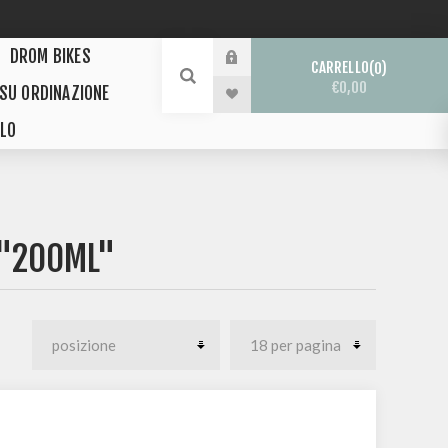
DROM BIKES
CARRELLO
0
€0,00
 SU ORDINAZIONE
LO
 "200ML"
L