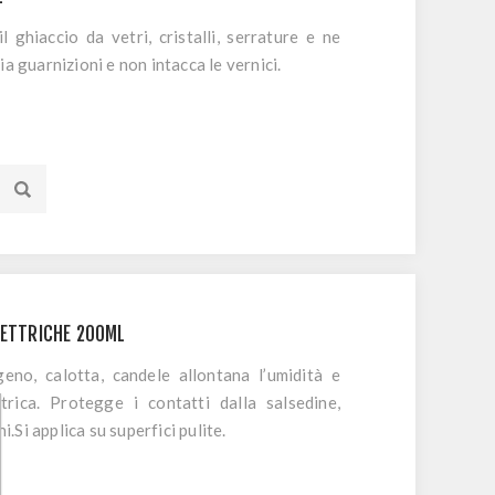
l ghiaccio da vetri, cristalli, serrature e ne
a guarnizioni e non intacca le vernici.
LETTRICHE 200ML
eno, calotta, candele allontana l’umidità e
ettrica. Protegge i contatti dalla salsedine,
ni.Si applica su superfici pulite.