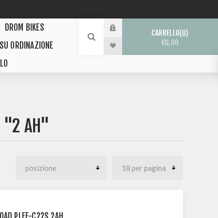
DROM BIKES
CARRELLO
0
€0,00
 SU ORDINAZIONE
LO
 "2 AH"
OAD PLFE-C22S 2AH